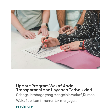
untuk mengetahui bagaimana dana yang telah
mereka wakafkan digunakan. Di Rumah Wakaf,
kami berkomitmen untuk...
Update Program Wakaf Anda:
Transparansi dan Layanan Terbaik dari
Rumah Wakaf
Sebagai lembaga yang mengelola wakaf, Rumah
Wakaf berkomitmen untuk menjaga
transparansi dan memberikan layanan terbaik
read more