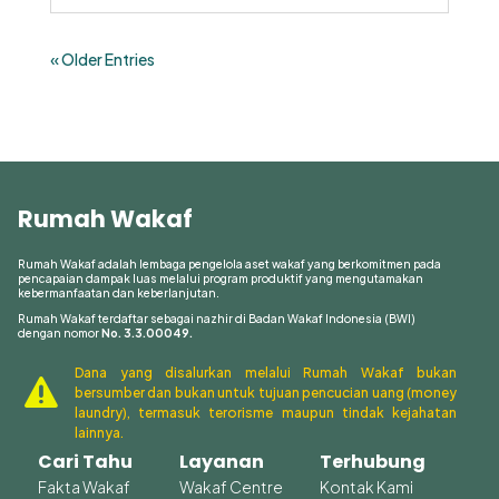
kepada para wakif. Salah satu aspek penting
dalam menjaga kepercayaan adalah
memberikan update rutin tentang
« Older Entries
perkembangan program wakaf yang...
Rumah Wakaf
Rumah Wakaf adalah lembaga pengelola aset wakaf yang berkomitmen pada
pencapaian dampak luas melalui program produktif yang mengutamakan
kebermanfaatan dan keberlanjutan.
Rumah Wakaf terdaftar sebagai nazhir di Badan Wakaf Indonesia (BWI)
dengan nomor
No. 3.3.00049.
Dana yang disalurkan melalui Rumah Wakaf bukan

bersumber dan bukan untuk tujuan pencucian uang (money
laundry), termasuk terorisme maupun tindak kejahatan
lainnya.
Cari Tahu
Layanan
Terhubung
Fakta Wakaf
Wakaf Centre
Kontak Kami