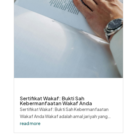
Sertifikat Wakaf: Bukti Sah
Kebermanfaatan Wakaf Anda
Sertifikat Wakaf: Bukti Sah Kebermanfaatan
Wakaf Anda Wakaf adalah amal jariyah yang
memberikan manfaat jangka panjang. Bagi
read more
seorang wakif, memiliki sertifikat wakaf adalah