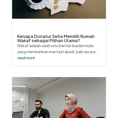
Kenapa Donatur Setia Memilih Rumah
Wakaf sebagai Pilihan Utama?
Wakaf adalah salah satu bentuk ibadah mulia
yang memberikan manfaat abadi, baik secara
spiritual maupun sosial. Sebagai ladang pahala
read more
jariyah, wakaf mampu menghadirkan dampak
positif yang terus mengalir manfaatnya bagi
umat. Namun, pertanyaan yang sering muncul
bagi...