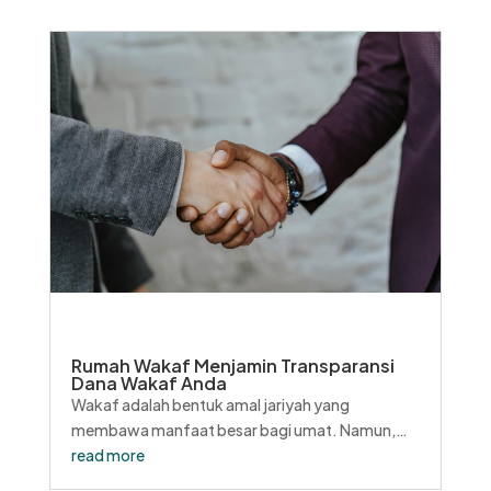
hal yang sangat penting, karena ini menjadi bukti
sah bahwa mereka telah berkontribusi dalam...
Rumah Wakaf Menjamin Transparansi
Dana Wakaf Anda
Wakaf adalah bentuk amal jariyah yang
membawa manfaat besar bagi umat. Namun,
untuk memastikan keberlanjutan dan
read more
keberhasilan program wakaf, penting bagi wakif