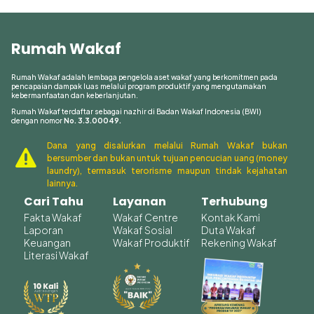
sebagai Lembaga Wakaf Nasional pada tahun 2010.
Selanjutnya, pada tahun 2014, Rumah Wakaf telah
terdaftar sebagi Lembaga Pengelolaan Wakaf Tunai
Rumah Wakaf
yang izinnya diterbitkan oleh Badan Wakaf Indonesia
(BWI) sebagai regulator pengelolaan wakaf di
Rumah Wakaf adalah lembaga pengelola aset wakaf yang berkomitmen pada
Indonesia.
pencapaian dampak luas melalui program produktif yang mengutamakan
kebermanfaatan dan keberlanjutan.
Selama empat belas tahun berdiri, transformasi
Rumah Wakaf terdaftar sebagai nazhir di Badan Wakaf Indonesia (BWI)
dengan nomor
No. 3.3.00049.
dilakukan untuk menciptakan beragam peluang dan
menghadirkan kolaborasi dengan berbagai pihak. Di
Dana yang disalurkan melalui Rumah Wakaf bukan

bersumber dan bukan untuk tujuan pencucian uang (money
tahun 2017, transformasi pertama dihadirkan dengan
laundry), termasuk terorisme maupun tindak kejahatan
semangat baru dalam mengalirkan kebaikan sepanjang
lainnya.
masa. Perubahan logo awal dari warna emas ke orange
Cari Tahu
Layanan
Terhubung
dengan logo hati. Gambar hati menggambarkan kasih
Fakta Wakaf
Wakaf Centre
Kontak Kami
sayang, rasa cinta serta kebahagiaan. Hal ini memberi
Laporan
Wakaf Sosial
Duta Wakaf
kesan bahwa Rumah Wakaf akan selalu berusaha untuk
Keuangan
Wakaf Produktif
Rekening Wakaf
Literasi Wakaf
menebar kebahagiaan kepada masyarakat dan
penerima manfaat. Warna orange memberi kesan
hangat, bersemangat, dan simbol dari petualangan,
optimisme, percaya diri dan kemampuan dalam