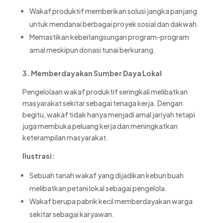
Wakaf produktif memberikan solusi jangka panjang
untuk mendanai berbagai proyek sosial dan dakwah.
Memastikan keberlangsungan program-program
amal meskipun donasi tunai berkurang.
3. Memberdayakan Sumber Daya Lokal
Pengelolaan wakaf produktif seringkali melibatkan
masyarakat sekitar sebagai tenaga kerja. Dengan
begitu, wakaf tidak hanya menjadi amal jariyah tetapi
juga membuka peluang kerja dan meningkatkan
keterampilan masyarakat.
Ilustrasi:
Sebuah tanah wakaf yang dijadikan kebun buah
melibatkan petani lokal sebagai pengelola.
Wakaf berupa pabrik kecil memberdayakan warga
sekitar sebagai karyawan.