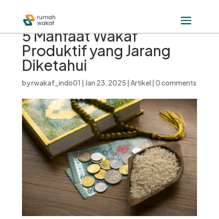
5 Manfaat Wakaf
Produktif yang Jarang
Diketahui
by
rwakaf_indo01
|
Jan 23, 2025
|
Artikel
|
0 comments