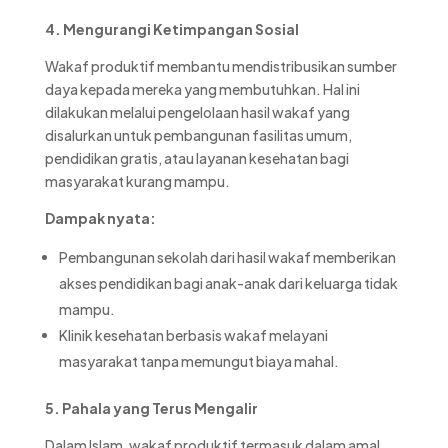
4. Mengurangi Ketimpangan Sosial
Wakaf produktif membantu mendistribusikan sumber
daya kepada mereka yang membutuhkan. Hal ini
dilakukan melalui pengelolaan hasil wakaf yang
disalurkan untuk pembangunan fasilitas umum,
pendidikan gratis, atau layanan kesehatan bagi
masyarakat kurang mampu.
Dampak nyata:
Pembangunan sekolah dari hasil wakaf memberikan
akses pendidikan bagi anak-anak dari keluarga tidak
mampu.
Klinik kesehatan berbasis wakaf melayani
masyarakat tanpa memungut biaya mahal.
5. Pahala yang Terus Mengalir
Dalam Islam, wakaf produktif termasuk dalam amal