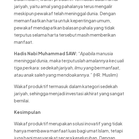
jariyah, yaitu amal yang pahalanya terus mengalir
meskipun pewakaf telah meninggal dunia. Dengan
memanfaatkan harta untuk kepentingan umum,
pewakaf mendapatkan balasan pahala yang tidak
terputus selama harta tersebut masih memberikan
manfaat.
Hadis Nabi Muhammad SAW:
“Apabila manusia
meninggal dunia, maka terputuslah amalannya kecuali
tiga perkara: sedekah jariyah, ilmu yang bermanfaat,
atau anak saleh yang mendoakannya.”
(HR. Muslim)
Wakaf produktif termasuk dalam kategori sedekah
jariyah, sehingga menjadi investasi akhirat yang sangat
bernilai.
Kesimpulan
Wakaf produktif merupakan solusi inovatif yang tidak
hanya membawa manfaat luas bagi umat Islam, tetapi
juga bagi masyarakat secara keseluruhan. Dengan