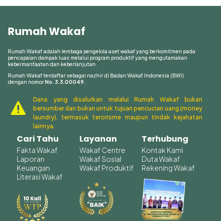
Rumah Wakaf
Rumah Wakaf adalah lembaga pengelola aset wakaf yang berkomitmen pada
pencapaian dampak luas melalui program produktif yang mengutamakan
kebermanfaatan dan keberlanjutan.
Rumah Wakaf terdaftar sebagai nazhir di Badan Wakaf Indonesia (BWI)
dengan nomor
No. 3.3.00049.
Dana yang disalurkan melalui Rumah Wakaf bukan

bersumber dan bukan untuk tujuan pencucian uang (money
laundry), termasuk terorisme maupun tindak kejahatan
lainnya.
Cari Tahu
Layanan
Terhubung
Fakta Wakaf
Wakaf Centre
Kontak Kami
Laporan
Wakaf Sosial
Duta Wakaf
Keuangan
Wakaf Produktif
Rekening Wakaf
Literasi Wakaf