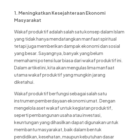
1. Meningkatkan Kesejahteraan Ekonomi
Masyarakat
Wakaf produktif adalah salah satu konsep dalam Islam
yang tidak hanya mendatangkan manfaat spiritual
tetapi juga memberikan dampak ekonomi dan sosial
yang besar. Sayangnya, banyak yang belum
memahami potensi luar biasa dari wakaf produktif ini.
Dalam artikel ini, kita akan mengulas lima manfaat
utama wakaf produktif yang mungkin jarang
diketahui.
Wakaf produktif berfungsi sebagai salah satu
instrumen pemberdayaan ekonomi umat. Dengan
mengelola aset wakaf untuk kegiatan produktif,
seperti pembangunan usaha atau investasi,
keuntungan yang dihasilkan dapat digunakan untuk
membantu masyarakat, baik dalam bentuk
pendidikan, kesehatan, maupun kebutuhan dasar