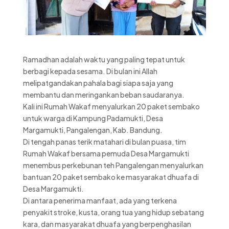
Ramadhan adalah waktu yang paling tepat untuk
berbagi kepada sesama. Di bulan ini Allah
melipatgandakan pahala bagi siapa saja yang
membantu dan meringankan beban saudaranya.
Kali ini Rumah Wakaf menyalurkan 20 paket sembako
untuk warga di Kampung Padamukti, Desa
Margamukti, Pangalengan, Kab. Bandung.
Di tengah panas terik matahari di bulan puasa, tim
Rumah Wakaf bersama pemuda Desa Margamukti
menembus perkebunan teh Pangalengan menyalurkan
bantuan 20 paket sembako ke masyarakat dhuafa di
Desa Margamukti.
Di antara penerima manfaat, ada yang terkena
penyakit stroke, kusta, orang tua yang hidup sebatang
kara, dan masyarakat dhuafa yang berpenghasilan