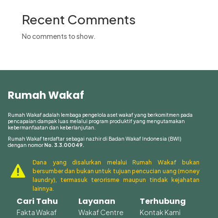
Recent Comments
No comments to show.
Rumah Wakaf
Rumah Wakaf adalah lembaga pengelola aset wakaf yang berkomitmen pada
pencapaian dampak luas melalui program produktif yang mengutamakan
kebermanfaatan dan keberlanjutan.
Rumah Wakaf terdaftar sebagai nazhir di Badan Wakaf Indonesia (BWI)
dengan nomor
No. 3.3.00049.
Dana yang disalurkan melalui Rumah Wakaf bukan

bersumber dan bukan untuk tujuan pencucian uang (money
laundry), termasuk terorisme maupun tindak kejahatan
lainnya.
Cari Tahu
Layanan
Terhubung
Fakta Wakaf
Wakaf Centre
Kontak Kami