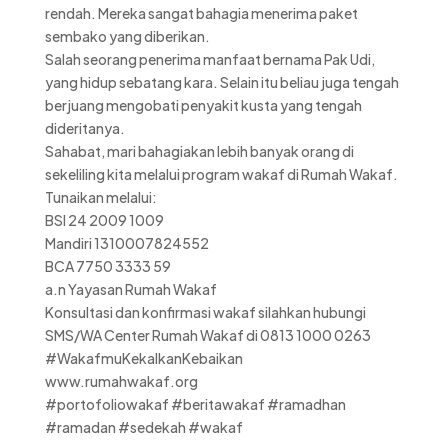
rendah. Mereka sangat bahagia menerima paket
sembako yang diberikan.
Salah seorang penerima manfaat bernama Pak Udi,
yang hidup sebatang kara. Selain itu beliau juga tengah
berjuang mengobati penyakit kusta yang tengah
dideritanya.
Sahabat, mari bahagiakan lebih banyak orang di
sekeliling kita melalui program wakaf di Rumah Wakaf.
Tunaikan melalui:
BSI 24 2009 1009
Mandiri 1310007824552
BCA 7750 3333 59
a.n Yayasan Rumah Wakaf
Konsultasi dan konfirmasi wakaf silahkan hubungi
SMS/WA Center Rumah Wakaf di 0813 1000 0263
#WakafmuKekalkanKebaikan
www.rumahwakaf.org
#portofoliowakaf #beritawakaf #ramadhan
#ramadan #sedekah #wakaf