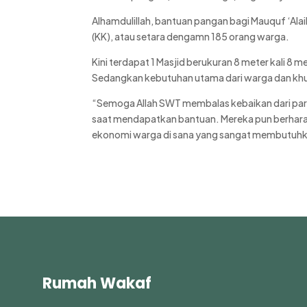
Alhamdulillah, bantuan pangan bagi Mauquf ‘Alai
(KK), atau setara dengamn 185 orang warga.
Kini terdapat 1 Masjid berukuran 8 meter kali 
Sedangkan kebutuhan utama dari warga dan khusu
“Semoga Allah SWT membalas kebaikan dari par
saat mendapatkan bantuan. Mereka pun berharap
ekonomi warga di sana yang sangat membutuh
Rumah Wakaf