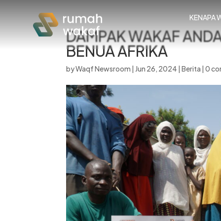
KENAPA 
DAMPAK WAKAF ANDA
BENUA AFRIKA
by
Waqf Newsroom
|
Jun 26, 2024
|
Berita
|
0 c