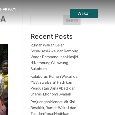
TAK KAMI
Wakaf
GA
Search
Recent Posts
Rumah Wakaf Gelar
Sosialisasi Awal dan Rembug
Warga Pembangunan Masjid
di Kampung Cikawung,
Sukabumi
Kolaborasi Rumah Wakaf dan
MES Jawa Barat Hadirkan
Penguatan Dana Abadi dan
Literasi Ekonomi Syariah
Perjuangan Mencari Air Kini
Berakhir, Rumah Wakaf dan
Teladan Rosul Hadirkan