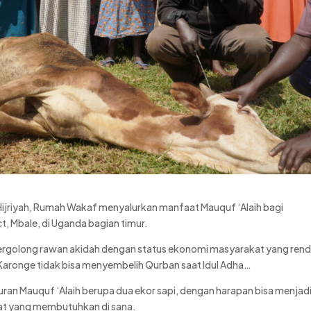
jriyah, Rumah Wakaf menyalurkan manfaat Mauquf ‘Alaih bagi
, Mbale, di Uganda bagian timur.
rgolong rawan akidah dengan status ekonomi masyarakat yang ren
aronge tidak bisa menyembelih Qurban saat Idul Adha…
an Mauquf ‘Alaih berupa dua ekor sapi, dengan harapan bisa menjad
at yang membutuhkan di sana.