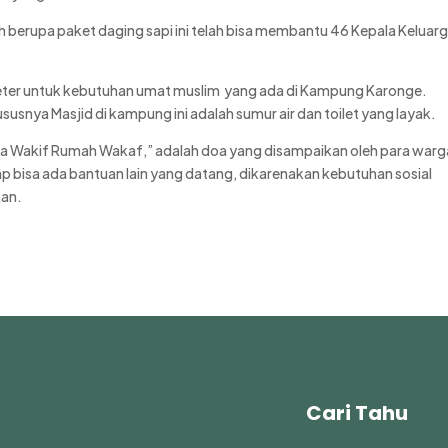
h berupa paket daging sapi ini telah bisa membantu 46 Kepala Keluar
8 meter untuk kebutuhan umat muslim yang ada di Kampung Karonge.
snya Masjid di kampung ini adalah sumur air dan toilet yang layak.
a Wakif Rumah Wakaf,” adalah doa yang disampaikan oleh para warg
 bisa ada bantuan lain yang datang, dikarenakan kebutuhan sosial
kan.
Cari Tahu