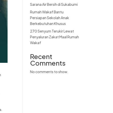
Sarana Air Bersih di Sukabumi
Rumah Wakaf Bantu
Persiapan Sekolah Anak
Berkebutuhan Khusus
270 Senyum Terukir Lewat
Penyaluran Zakat Maal Rumah
Wakaf
Recent
Comments
No comments to show.
h
.
a.