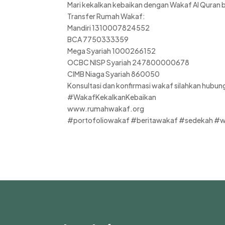
Mari kekalkan kebaikan dengan Wakaf Al Qura
Transfer Rumah Wakaf:
Mandiri 1310007824552
BCA 7750333359
Mega Syariah 1000266152
OCBC NISP Syariah 247800000678
CIMB Niaga Syariah 860050
Konsultasi dan konfirmasi wakaf silahkan hub
#WakafKekalkanKebaikan
www.rumahwakaf.org
#portofoliowakaf #beritawakaf #sedekah #