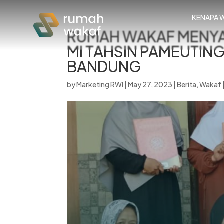
KENAPA 
RUMAH WAKAF MENYA
MI TAHSIN PAMEUTIN
BANDUNG
by
Marketing RWI
|
May 27, 2023
|
Berita
,
Wakaf