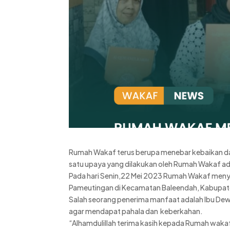
Rumah Wakaf terus berupa menebar kebaikan dan
satu upaya yang dilakukan oleh Rumah Wakaf a
Pada hari Senin,22 Mei 2023 Rumah Wakaf menya
Pameutingan di Kecamatan Baleendah, Kabupaten
Salah seorang penerima manfaat adalah Ibu D
agar mendapat pahala dan keberkahan.
“Alhamdulillah terima kasih kepada Rumah waka