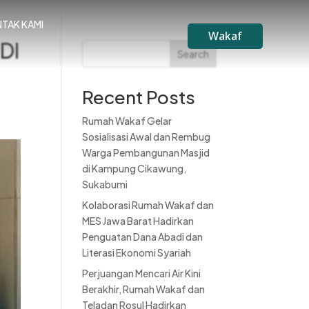
TAK KAMI
Wakaf
DI
Search
Recent Posts
Rumah Wakaf Gelar
Sosialisasi Awal dan Rembug
Warga Pembangunan Masjid
di Kampung Cikawung,
Sukabumi
Kolaborasi Rumah Wakaf dan
MES Jawa Barat Hadirkan
Penguatan Dana Abadi dan
Literasi Ekonomi Syariah
Perjuangan Mencari Air Kini
Berakhir, Rumah Wakaf dan
Teladan Rosul Hadirkan