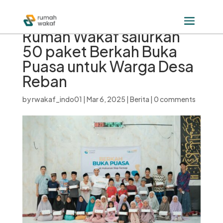
Rumah Wakaf salurkan
50 paket Berkah Buka
Puasa untuk Warga Desa
Reban
by
rwakaf_indo01
|
Mar 6, 2025
|
Berita
|
0 comments