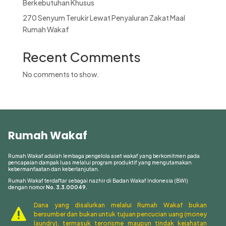
Berkebutuhan Khusus
270 Senyum Terukir Lewat Penyaluran Zakat Maal
Rumah Wakaf
Recent Comments
No comments to show.
Rumah Wakaf
Rumah Wakaf adalah lembaga pengelola aset wakaf yang berkomitmen pada
pencapaian dampak luas melalui program produktif yang mengutamakan
kebermanfaatan dan keberlanjutan.
Rumah Wakaf terdaftar sebagai nazhir di Badan Wakaf Indonesia (BWI)
dengan nomor
No. 3.3.00049.
Dana yang disalurkan melalui Rumah Wakaf bukan

bersumber dan bukan untuk tujuan pencucian uang (money
laundry), termasuk terorisme maupun tindak kejahatan