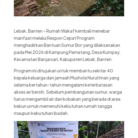
Lebak, Banten – Rumah Wakaf kembali menebar
manfaat melalui Respon Cepat Program
menghadirkan Bantuan Sumur Bor yang dilaksanakan
pada Mei 2026 di Kampung Pamatang, Desa Kumpay,
Kecamatan Banjarsari, Kabupaten Lebak, Banten.
Program ini ditujukan untuk membantu sekitar 40
kepala keluarga dan jamaah Mushola Nurul Iman yang
selama bertahun-tahun mengalami keterbatasan
akses air bersih. Sebelum pembangunan sumur, warga
harus mengambil air dari kobakan yang berada di area
kebun untuk memenuhi kebutuhan rumah tangga
maupun kebutuhan ibadah.