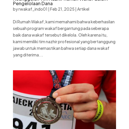
Pengelolaan Dana
by
rwakaf_indo01
|
Feb 21, 2025
|
Artikel
Di Rumah Wakaf, kami memahami bahwa keberhasilan
sebuah program wakaf bergantung pada seberapa
baik dana wakaf tersebut dikelola. Oleh karena itu,
kami memiliki tim nazhir profesional yang bertanggung
jawab untuk memastikan bahwa setiap dana wakaf
yang diterima...