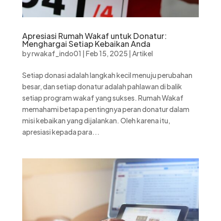
Apresiasi Rumah Wakaf untuk Donatur:
Menghargai Setiap Kebaikan Anda
by
rwakaf_indo01
|
Feb 15, 2025
|
Artikel
Setiap donasi adalah langkah kecil menuju perubahan
besar, dan setiap donatur adalah pahlawan di balik
setiap program wakaf yang sukses. Rumah Wakaf
memahami betapa pentingnya peran donatur dalam
misi kebaikan yang dijalankan. Oleh karena itu,
apresiasi kepada para...