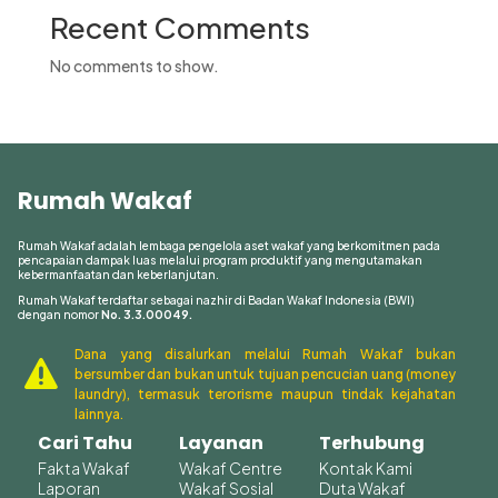
Recent Comments
No comments to show.
Rumah Wakaf
Rumah Wakaf adalah lembaga pengelola aset wakaf yang berkomitmen pada
pencapaian dampak luas melalui program produktif yang mengutamakan
kebermanfaatan dan keberlanjutan.
Rumah Wakaf terdaftar sebagai nazhir di Badan Wakaf Indonesia (BWI)
dengan nomor
No. 3.3.00049.
Dana yang disalurkan melalui Rumah Wakaf bukan

bersumber dan bukan untuk tujuan pencucian uang (money
laundry), termasuk terorisme maupun tindak kejahatan
lainnya.
Cari Tahu
Layanan
Terhubung
Fakta Wakaf
Wakaf Centre
Kontak Kami
Laporan
Wakaf Sosial
Duta Wakaf