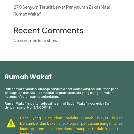
270 Senyum Terukir Lewat Penyaluran Zakat Maal
Rumah Wakaf
Recent Comments
No comments to show.
Rumah Wakaf
Rumah Wakaf adalah lembaga pengelola aset wakaf yang berkomitmen pada
pencapaian dampak luas melalui program produktif yang mengutamakan
kebermanfaatan dan keberlanjutan.
Rumah Wakaf terdaftar sebagai nazhir di Badan Wakaf Indonesia (BWI)
dengan nomor
No. 3.3.00049.
Dana yang disalurkan melalui Rumah Wakaf bukan

bersumber dan bukan untuk tujuan pencucian uang (money
laundry), termasuk terorisme maupun tindak kejahatan