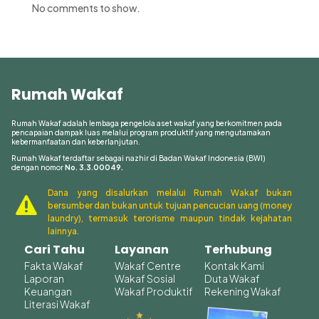
No comments to show.
Rumah Wakaf
Rumah Wakaf adalah lembaga pengelola aset wakaf yang berkomitmen pada
pencapaian dampak luas melalui program produktif yang mengutamakan
kebermanfaatan dan keberlanjutan.
Rumah Wakaf terdaftar sebagai nazhir di Badan Wakaf Indonesia (BWI)
dengan nomor
No. 3.3.00049.
Dana yang disalurkan melalui Rumah Wakaf bukan

bersumber dan bukan untuk tujuan pencucian uang (money
laundry), termasuk terorisme maupun tindak kejahatan
lainnya.
Cari Tahu
Layanan
Terhubung
Fakta Wakaf
Wakaf Centre
Kontak Kami
Laporan
Wakaf Sosial
Duta Wakaf
Keuangan
Wakaf Produktif
Rekening Wakaf
Literasi Wakaf