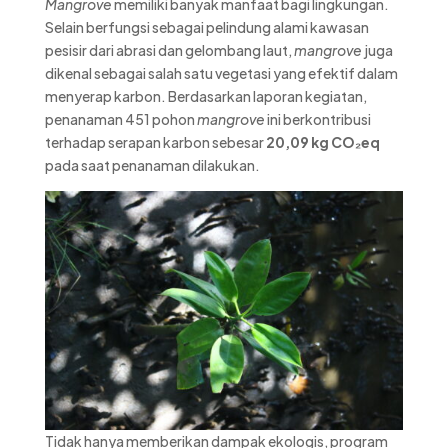
Mangrove
memiliki banyak manfaat bagi lingkungan.
Selain berfungsi sebagai pelindung alami kawasan
pesisir dari abrasi dan gelombang laut,
mangrove
juga
dikenal sebagai salah satu vegetasi yang efektif dalam
menyerap karbon. Berdasarkan laporan kegiatan,
penanaman 451 pohon
mangrove
ini berkontribusi
terhadap serapan karbon sebesar
20,09 kg CO₂eq
pada saat penanaman dilakukan.
Tidak hanya memberikan dampak ekologis, program