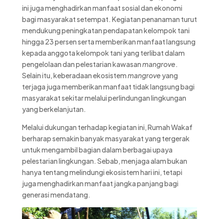
ini juga menghadirkan manfaat sosial dan ekonomi
bagi masyarakat setempat. Kegiatan penanaman turut
mendukung peningkatan pendapatan kelompok tani
hingga 23 persen serta memberikan manfaat langsung
kepada anggota kelompok tani yang terlibat dalam
pengelolaan dan pelestarian kawasan
mangrove
.
Selain itu, keberadaan ekosistem
mangrove
yang
terjaga juga memberikan manfaat tidak langsung bagi
masyarakat sekitar melalui perlindungan lingkungan
yang berkelanjutan.
Melalui dukungan terhadap kegiatan ini, Rumah Wakaf
berharap semakin banyak masyarakat yang tergerak
untuk mengambil bagian dalam berbagai upaya
pelestarian lingkungan. Sebab, menjaga alam bukan
hanya tentang melindungi ekosistem hari ini, tetapi
juga menghadirkan manfaat jangka panjang bagi
generasi mendatang.