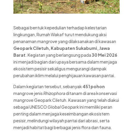
Sebagai bentuk kepedulian terhadap kelestarian
lingkungan, Rumah Wakaf turut mendukung aksi
penanaman
mangrove
yang dilaksanakan di kawasan
Geopark Ciletuh, Kabupaten Sukabumi, Jawa
Barat
. Kegiatan yang berlangsung pada
30 Mei 2026
ini menjadi bagian dari upaya bersama dalam menjaga
ekosistem pesisir sekaligus mengurangi dampak
perubahan iklim melalui penghijauan kawasan pantai.
Dalam kegiatan tersebut, sebanyak
451 pohon
mangrove jenis
Rhizophora
ditanam di area konservasi
mangrove
Geopark Ciletuh. Kawasan yang telah diakui
sebagai UNESCO
Global Geopark
ini memiliki peran
penting dalam menjaga keseimbangan ekosistem
pesisir, melindungi wilayah pantai dari abrasi, serta
menjadi habitat bagi berbagai jenis flora dan fauna.