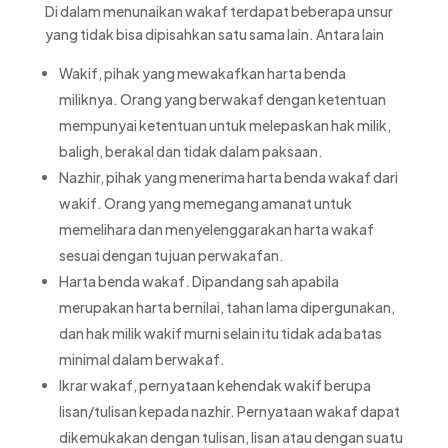
Di dalam menunaikan wakaf terdapat beberapa unsur
yang tidak bisa dipisahkan satu sama lain. Antara lain
Wakif, pihak yang mewakafkan harta benda
miliknya. Orang yang berwakaf dengan ketentuan
mempunyai ketentuan untuk melepaskan hak milik,
baligh, berakal dan tidak dalam paksaan.
Nazhir, pihak yang menerima harta benda wakaf dari
wakif. Orang yang memegang amanat untuk
memelihara dan menyelenggarakan harta wakaf
sesuai dengan tujuan perwakafan.
Harta benda wakaf. Dipandang sah apabila
merupakan harta bernilai, tahan lama dipergunakan,
dan hak milik wakif murni selain itu tidak ada batas
minimal dalam berwakaf.
Ikrar wakaf, pernyataan kehendak wakif berupa
lisan/tulisan kepada nazhir. Pernyataan wakaf dapat
dikemukakan dengan tulisan, lisan atau dengan suatu