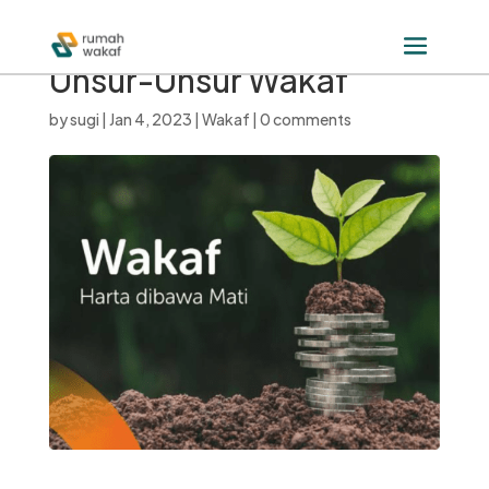
Unsur-Unsur Wakaf
by
sugi
|
Jan 4, 2023
|
Wakaf
|
0 comments