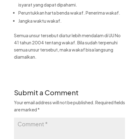
isyarat yang dapat dipahami.
Peruntukkan harta benda wakaf. Penerima wakaf.
Jangka waktu wakaf.
Semua unsur tersebut diatur lebih mendalam di UU No
41 tahun 2004 tentang wakaf. Bila sudah terpenuhi
semua unsur tersebut, maka wakaf bisa langsung
diamalkan.
Submit a Comment
Your email address will not be published.
Required fields
are marked
*