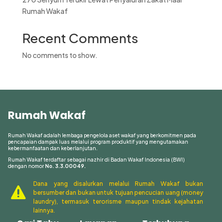
Rumah Wakaf
Recent Comments
No comments to show.
Rumah Wakaf
Rumah Wakaf adalah lembaga pengelola aset wakaf yang berkomitmen pada
pencapaian dampak luas melalui program produktif yang mengutamakan
kebermanfaatan dan keberlanjutan.
Rumah Wakaf terdaftar sebagai nazhir di Badan Wakaf Indonesia (BWI)
dengan nomor
No. 3.3.00049.
Dana yang disalurkan melalui Rumah Wakaf bukan

bersumber dan bukan untuk tujuan pencucian uang (money
laundry), termasuk terorisme maupun tindak kejahatan
lainnya.