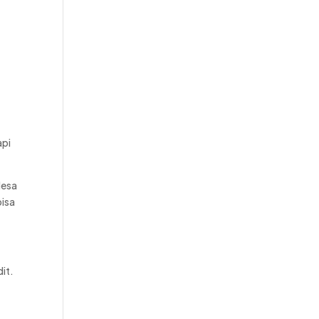
api
desa
bisa
it.