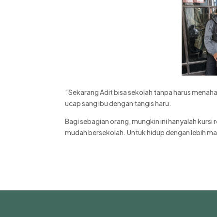
“Sekarang Adit bisa sekolah tanpa harus menahan
ucap sang ibu dengan tangis haru.
Bagi sebagian orang, mungkin ini hanyalah kursi r
mudah bersekolah. Untuk hidup dengan lebih man