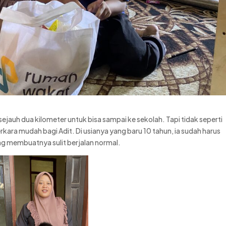
ejauh dua kilometer untuk bisa sampai ke sekolah. Tapi tidak seperti
erkara mudah bagi Adit. Di usianya yang baru 10 tahun, ia sudah harus
ng membuatnya sulit berjalan normal.