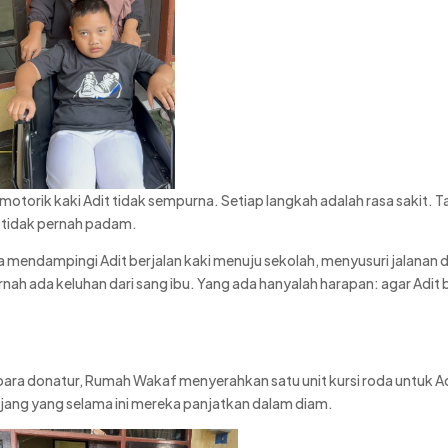
orik kaki Adit tidak sempurna. Setiap langkah adalah rasa sakit. T
 tidak pernah padam.
etia mendampingi Adit berjalan kaki menuju sekolah, menyusuri jalanan 
rnah ada keluhan dari sang ibu. Yang ada hanyalah harapan: agar Adit 
para donatur, Rumah Wakaf menyerahkan satu unit kursi roda untuk Ad
njang yang selama ini mereka panjatkan dalam diam.