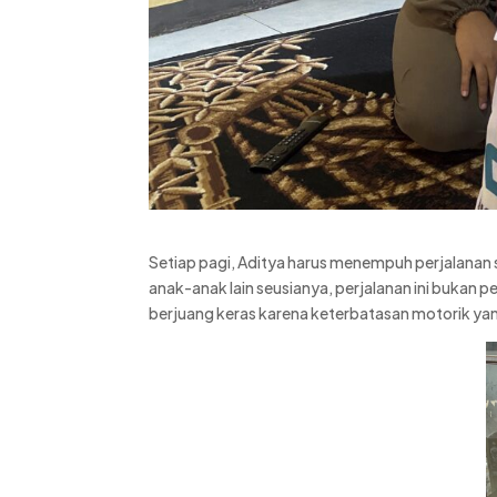
Setiap pagi, Aditya harus menempuh perjalanan s
anak-anak lain seusianya, perjalanan ini bukan p
berjuang keras karena keterbatasan motorik ya