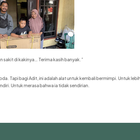
 sakit di kakinya… Terima kasih banyak.”
oda. Tapi bagi Adit, ini adalah alat untuk kembali bermimpi. Untuk lebi
diri. Untuk merasa bahwa ia tidak sendirian.