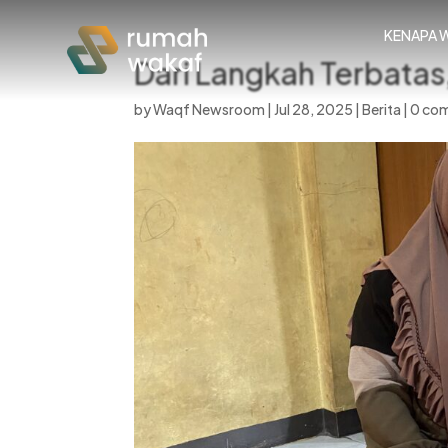
KENAPA 
Dari Langkah Terbatas
by
Waqf Newsroom
|
Jul 28, 2025
|
Berita
|
0 co