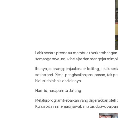
Lahir secara prematur membuat perkembangan mot
semangatnya untuk belajar dan mengejar mimpi
Ibunya, seorang penjual snack keliling, selalu s
setiap hari. Meski penghasilan pas-pasan, tak pe
hidup lebih baik dari dirinya.
Hari itu, harapan itu datang.
Melalui program kebaikan yang digerakkan oleh 
Kursi roda ini menjadi jawaban atas doa-doa pa