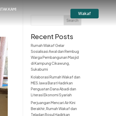
TAK KAMI
Wakaf
Search
Recent Posts
Rumah Wakaf Gelar
Sosialisasi Awal dan Rembug
Warga Pembangunan Masjid
di Kampung Cikawung,
Sukabumi
Kolaborasi Rumah Wakaf dan
MES Jawa Barat Hadirkan
Penguatan Dana Abadi dan
Literasi Ekonomi Syariah
Perjuangan Mencari Air Kini
Berakhir, Rumah Wakaf dan
Teladan Rosul Hadirkan