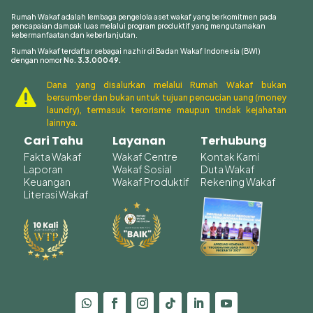
Rumah Wakaf adalah lembaga pengelola aset wakaf yang berkomitmen pada
pencapaian dampak luas melalui program produktif yang mengutamakan
kebermanfaatan dan keberlanjutan.
Rumah Wakaf terdaftar sebagai nazhir di Badan Wakaf Indonesia (BWI)
dengan nomor
No. 3.3.00049.
Dana yang disalurkan melalui Rumah Wakaf bukan

bersumber dan bukan untuk tujuan pencucian uang (money
laundry), termasuk terorisme maupun tindak kejahatan
lainnya.
Cari Tahu
Layanan
Terhubung
Fakta Wakaf
Wakaf Centre
Kontak Kami
Laporan
Wakaf Sosial
Duta Wakaf
Keuangan
Wakaf Produktif
Rekening Wakaf
Literasi Wakaf