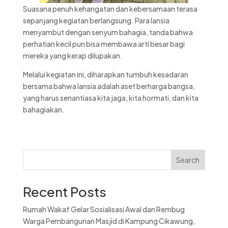
Suasana penuh kehangatan dan kebersamaan terasa
sepanjang kegiatan berlangsung. Para lansia
menyambut dengan senyum bahagia, tanda bahwa
perhatian kecil pun bisa membawa arti besar bagi
mereka yang kerap dilupakan.
Melalui kegiatan ini, diharapkan tumbuh kesadaran
bersama bahwa lansia adalah aset berharga bangsa,
yang harus senantiasa kita jaga, kita hormati, dan kita
bahagiakan.
Search
Recent Posts
Rumah Wakaf Gelar Sosialisasi Awal dan Rembug
Warga Pembangunan Masjid di Kampung Cikawung,