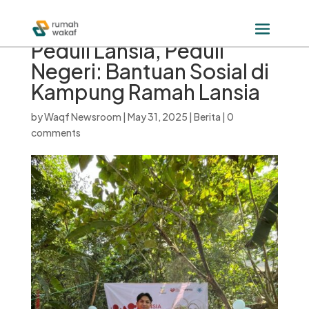
Peduli Lansia, Peduli
Negeri: Bantuan Sosial di
Kampung Ramah Lansia
by
Waqf Newsroom
|
May 31, 2025
|
Berita
|
0
comments