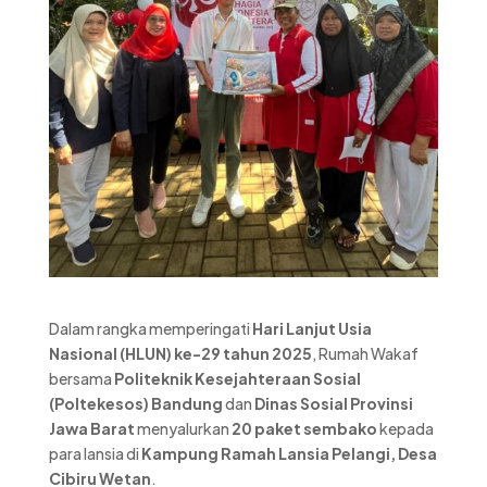
Dalam rangka memperingati
Hari Lanjut Usia
Nasional (HLUN) ke-29 tahun 2025
, Rumah Wakaf
bersama
Politeknik Kesejahteraan Sosial
(Poltekesos) Bandung
dan
Dinas Sosial Provinsi
Jawa Barat
menyalurkan
20 paket sembako
kepada
para lansia di
Kampung Ramah Lansia Pelangi, Desa
Cibiru Wetan
.