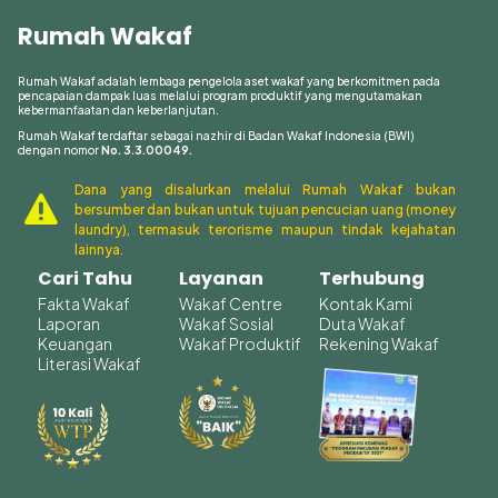
Rumah Wakaf
Rumah Wakaf adalah lembaga pengelola aset wakaf yang berkomitmen pada
pencapaian dampak luas melalui program produktif yang mengutamakan
kebermanfaatan dan keberlanjutan.
Rumah Wakaf terdaftar sebagai nazhir di Badan Wakaf Indonesia (BWI)
dengan nomor
No. 3.3.00049.
Dana yang disalurkan melalui Rumah Wakaf bukan

bersumber dan bukan untuk tujuan pencucian uang (money
laundry), termasuk terorisme maupun tindak kejahatan
lainnya.
Cari Tahu
Layanan
Terhubung
Fakta Wakaf
Wakaf Centre
Kontak Kami
Laporan
Wakaf Sosial
Duta Wakaf
Keuangan
Wakaf Produktif
Rekening Wakaf
Literasi Wakaf