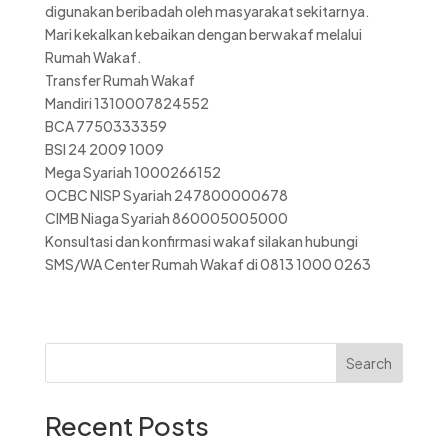
digunakan beribadah oleh masyarakat sekitarnya.
Mari kekalkan kebaikan dengan berwakaf melalui
Rumah Wakaf.
Transfer Rumah Wakaf
Mandiri 1310007824552
BCA 7750333359
BSI 24 2009 1009
Mega Syariah 1000266152
OCBC NISP Syariah 247800000678
CIMB Niaga Syariah 860005005000
Konsultasi dan konfirmasi wakaf silakan hubungi
SMS/WA Center Rumah Wakaf di 0813 1000 0263
Search
Recent Posts