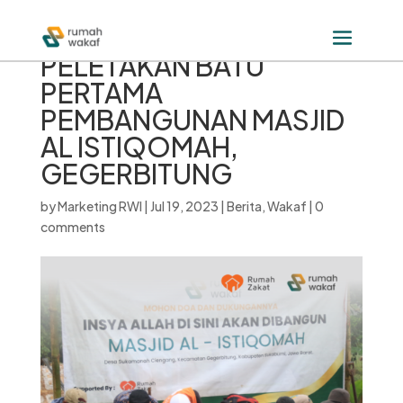
PELETAKAN BATU
PERTAMA
PEMBANGUNAN MASJID
AL ISTIQOMAH,
GEGERBITUNG
by
Marketing RWI
|
Jul 19, 2023
|
Berita
,
Wakaf
|
0
comments