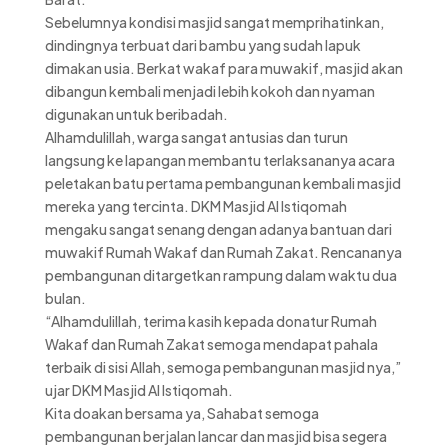
Sebelumnya kondisi masjid sangat memprihatinkan,
dindingnya terbuat dari bambu yang sudah lapuk
dimakan usia. Berkat wakaf para muwakif, masjid akan
dibangun kembali menjadi lebih kokoh dan nyaman
digunakan untuk beribadah.
Alhamdulillah, warga sangat antusias dan turun
langsung ke lapangan membantu terlaksananya acara
peletakan batu pertama pembangunan kembali masjid
mereka yang tercinta. DKM Masjid Al Istiqomah
mengaku sangat senang dengan adanya bantuan dari
muwakif Rumah Wakaf dan Rumah Zakat. Rencananya
pembangunan ditargetkan rampung dalam waktu dua
bulan.
“Alhamdulillah, terima kasih kepada donatur Rumah
Wakaf dan Rumah Zakat semoga mendapat pahala
terbaik di sisi Allah, semoga pembangunan masjid nya,”
ujar DKM Masjid Al Istiqomah.
Kita doakan bersama ya, Sahabat semoga
pembangunan berjalan lancar dan masjid bisa segera