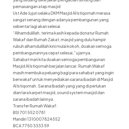
pemasangan atap masjid
Ust Ade Jujun selaku DKM Masjid Al Istiqomah merasa
sangat senang dengan adanya pembangunan yang
sebentar lagi akan selesai
“Alhamdulillah, terima kasih kepada donatur Rumah
Wakaf dan Rumah Zakat, masjid yang dulu hampir
rubuh alhamdulillah kini mulai kokoh, doakan semoga
pembangunannya cepat selesai,” ujarnya.
Sahabat mari kita doakan semoga pembangunan
Masjid Al Istiqomah berjalan lancar. Rumah Wakaf
masih membuka peluang bagi para sahabat yang ingin
berwakaf untuk menyediakan sarana ibadah di Masjid
Al Istiqomah. Sarana Ibadah yang yang di perlukan
diantara karpet masjid, sound system masjid dan
sarana ibadah lainnya.
Transfer Rumah Wakaf:
BSI 701 552 0781
Mandiri 1310007824552
BCA 7750 3333 59