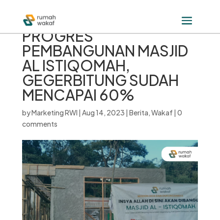
PROGRES
PEMBANGUNAN MASJID
AL ISTIQOMAH,
GEGERBITUNG SUDAH
MENCAPAI 60%
by
Marketing RWI
|
Aug 14, 2023
|
Berita
,
Wakaf
|
0
comments