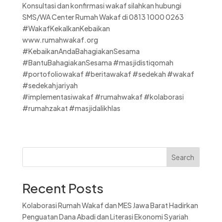
Konsultasi dan konfirmasi wakaf silahkan hubungi
SMS/WA Center Rumah Wakaf di 0813 1000 0263
#WakafKekalkanKebaikan
www.rumahwakaf.org
#KebaikanAndaBahagiakanSesama
#BantuBahagiakanSesama #masjidistiqomah
#portofoliowakaf #beritawakaf #sedekah #wakaf
#sedekahjariyah
#implementasiwakaf #rumahwakaf #kolaborasi
#rumahzakat #masjidalikhlas
Search
Recent Posts
Kolaborasi Rumah Wakaf dan MES Jawa Barat Hadirkan
Penguatan Dana Abadi dan Literasi Ekonomi Syariah