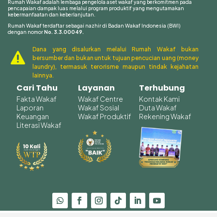
Rumah Wakaf adalah lembaga pengelola aset wakaf yang berkomitmen pada
pencapaian dampak luas melalui program produktif yang mengutamakan
kebermanfaatan dan keberlanjutan.
Rumah Wakaf terdaftar sebagai nazhir di Badan Wakaf Indonesia (BWI)
dengan nomor
No. 3.3.00049.
Dana yang disalurkan melalui Rumah Wakaf bukan

bersumber dan bukan untuk tujuan pencucian uang (money
laundry), termasuk terorisme maupun tindak kejahatan
lainnya.
Cari Tahu
Layanan
Terhubung
Fakta Wakaf
Wakaf Centre
Kontak Kami
Laporan
Wakaf Sosial
Duta Wakaf
Keuangan
Wakaf Produktif
Rekening Wakaf
Literasi Wakaf