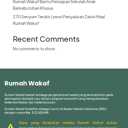
Rumah Wakaf Bantu Persiapan Sekolah Anak
Berkebutuhan Khusus
270 Senyum Terukir Lewat Penyaluran Zakat Maal
Rumah Wakaf
Recent Comments
No comments to show.
Rumah Wakaf
Rumah Wakaf adalah lembaga pengelola aset wakaf yang berkomitmen pada
pencapaian dampak luas melalui program produktif yang mengutamakan
kebermanfaatan dan keberlanjutan.
Rumah Wakaf terdaftar sebagai nazhir di Badan Wakaf Indonesia (BWI)
dengan nomor
No. 3.3.00049.
Dana yang disalurkan melalui Rumah Wakaf bukan
bersumber dan bukan untuk tujuan pencucian uang (money