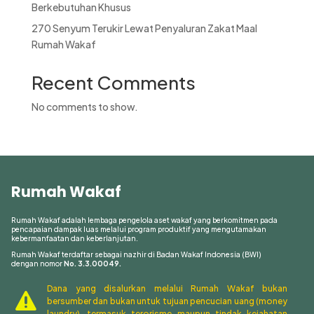
Berkebutuhan Khusus
270 Senyum Terukir Lewat Penyaluran Zakat Maal
Rumah Wakaf
Recent Comments
No comments to show.
Rumah Wakaf
Rumah Wakaf adalah lembaga pengelola aset wakaf yang berkomitmen pada
pencapaian dampak luas melalui program produktif yang mengutamakan
kebermanfaatan dan keberlanjutan.
Rumah Wakaf terdaftar sebagai nazhir di Badan Wakaf Indonesia (BWI)
dengan nomor
No. 3.3.00049.
Dana yang disalurkan melalui Rumah Wakaf bukan

bersumber dan bukan untuk tujuan pencucian uang (money
laundry), termasuk terorisme maupun tindak kejahatan