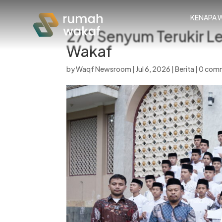
KENAPA 
270 Senyum Terukir L
Wakaf
by
Waqf Newsroom
|
Jul 6, 2026
|
Berita
|
0 com