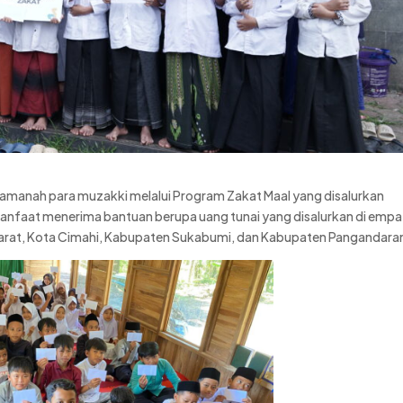
amanah para muzakki melalui Program Zakat Maal yang disalurkan
nfaat menerima bantuan berupa uang tunai yang disalurkan di empa
Barat, Kota Cimahi, Kabupaten Sukabumi, dan Kabupaten Pangandara