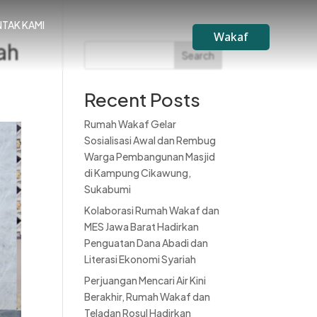
TAK KAMI
Wakaf
ah
Search
Recent Posts
Rumah Wakaf Gelar
Sosialisasi Awal dan Rembug
Warga Pembangunan Masjid
di Kampung Cikawung,
Sukabumi
Kolaborasi Rumah Wakaf dan
MES Jawa Barat Hadirkan
Penguatan Dana Abadi dan
Literasi Ekonomi Syariah
Perjuangan Mencari Air Kini
Berakhir, Rumah Wakaf dan
Teladan Rosul Hadirkan